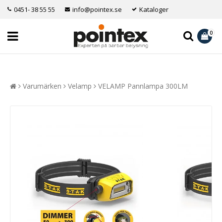
0451- 38 55 55
info@pointex.se
Kataloger
0
Varumärken
Velamp
VELAMP Pannlampa 300LM