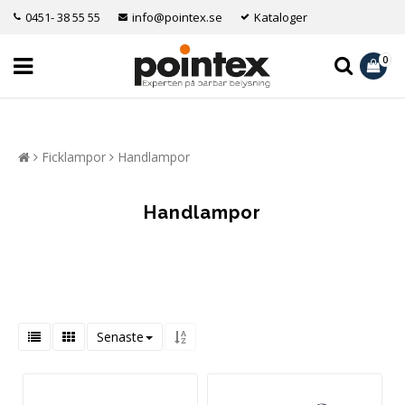
0451- 38 55 55
info@pointex.se
Kataloger
0
Ficklampor
Handlampor
Handlampor
Senaste