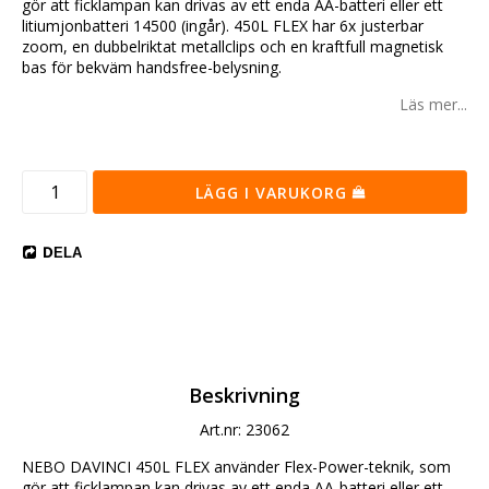
gör att ficklampan kan drivas av ett enda AA-batteri eller ett
litiumjonbatteri 14500 (ingår). 450L FLEX har 6x justerbar
zoom, en dubbelriktat metallclips och en kraftfull magnetisk
bas för bekväm handsfree-belysning.
Läs mer...
LÄGG I VARUKORG
DELA
Beskrivning
Art.nr: 23062
NEBO DAVINCI 450L FLEX använder Flex-Power-teknik, som 
gör att ficklampan kan drivas av ett enda AA-batteri eller ett 