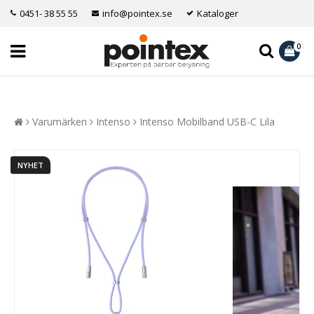
0451- 38 55 55
info@pointex.se
Kataloger
0
Varumärken
Intenso
Intenso Mobilband USB-C Lila
NYHET