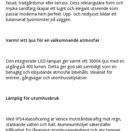
fasad, trädgårdsmur eller terrass. Dess rektangulära form och 
mjuka sandfärg skapar ett lugnt och elegant utseende som 
passar moderna hem perfekt. Upp- och nedljuset bildar ett 
balanserat ljusmönster på väggen.
Varmt vitt ljus för en välkomnande atmosfär
Den integrerade LED-lampan ger varmt vitt 3000K-ljus med en 
utgång på 400 lumen. Detta ger god sikt samtidigt som en 
behaglig och inbjudande atmosfär bibehålls. Idealiskt för 
entréer, gångvägar och utomhussittplatser.
Lämplig för utomhusbruk
Med IP54-klassificering är Venice motståndskraftig mot regn, 
stänkande vatten och fukt. Aluminiumhöljet säkerställer 
hållbarhet för långvarig utomhusanvändning och gör lampan 