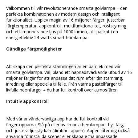
Välkommen till vår revolutionerande smarta golvlampa – den 
perfekta kombinationen av modern design och intelligent 
funktionalitet. Upplev magin av 16 miljoner färger, justerbar 
färgtemperatur, appkontroll, multifunktionalitet, röststyrning 
och ett imponerande ljus på 1000 lumen, allt packat i en 
energieffektiv 24-watts smart hörnlampa.
Oändliga färgmöjligheter
Att skapa den perfekta stämningen är en barnlek med vår 
smarta golvlampa. Välj bland ett häpnadsväckande utbud av 16 
miljoner färger för att anpassa ditt rum efter din stämning, 
inredning eller speciella tillfälle. Från varma pastellfärger till 
livfulla neonfärger – du har full kontroll över atmosfären!
Intuitiv appkontroll
Med vår användarvänliga app har du full kontroll vid 
fingertopparna. Slå på eller av smarta hemlampan, byt färg 
och justera ljusstyrkan (dimbar i appen). Appen låter dig också 
använda förinställda scener eller skapa egna anpassade 