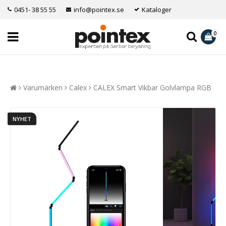
0451- 38 55 55
info@pointex.se
Kataloger
0
Varumärken
Calex
CALEX Smart Vikbar Golvlampa RGB
NYHET