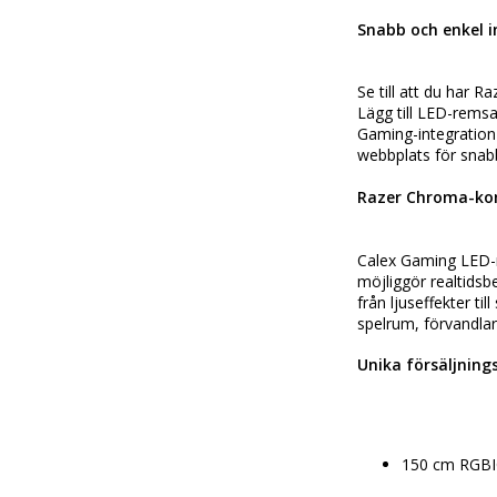
Snabb och enkel in
Se till att du har R
Lägg till LED-remsa
Gaming-integration 
webbplats för snabb
Razer Chroma-komp
Calex Gaming LED-r
möjliggör realtidsbe
från ljuseffekter ti
spelrum, förvandlar 
Unika försäljnin
150 cm RGBI