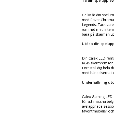
Ta din speluppleve
Ge liv åt din spel
med Razer Chroma, r
Legends. Tack vare
rummet med intensiv
bara på skärmen ut
Utöka din spelupp
Din Calex LED-remsa
RGB-skärmremsor, l
Föreställ dig hela d
med händelserna i d
Underhållning utö
Calex Gaming LED-s
för att matcha bely
avslappnade session
favoritmelodier oc