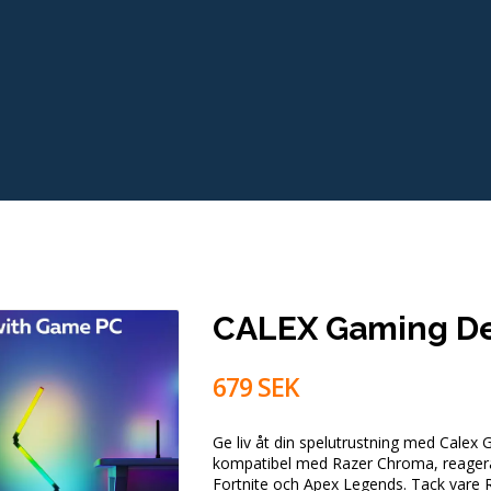
CALEX Gaming Des
679 SEK
Ge liv åt din spelutrustning med Cale
kompatibel med Razer Chroma, reagerar 
Fortnite och Apex Legends. Tack vare 