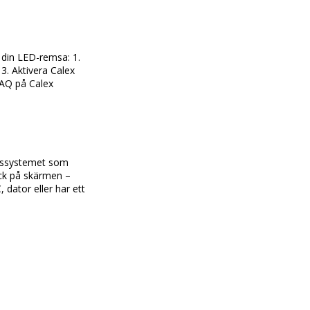
 din LED-remsa: 1. 
. Aktivera Calex 
FAQ på Calex 
gssystemet som 
ick på skärmen – 
dator eller har ett 