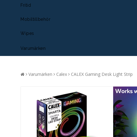
Fritid
Mobiltillbehör
Wipes
Varumärken
Varumärken
Calex
CALEX Gaming Desk Light Strip