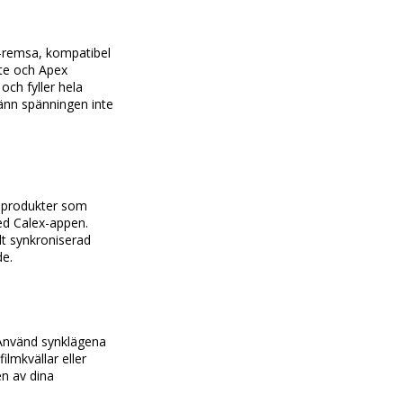
-remsa, kompatibel 
te och Apex 
h fyller hela 
änn spänningen inte 
 produkter som 
d Calex-appen. 
lt synkroniserad 
de.
Använd synklägena 
mkvällar eller 
n av dina 