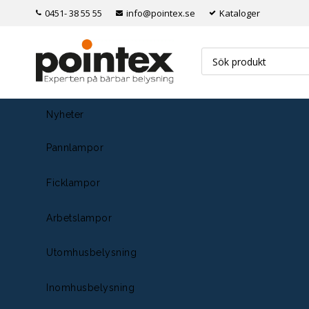
0451- 38 55 55
info@pointex.se
Kataloger
Nyheter
Pannlampor
Ficklampor
Arbetslampor
Utomhusbelysning
Inomhusbelysning