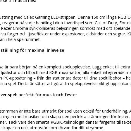
lse till nästa nivå
utrustning med Calex Gaming LED-strippen. Denna 150 cm långa RGBIC
eagerar på varje handling i dina favoritspel som Call of Duty, Fortni
 Razer Chroma synkroniseras belysningen sömlöst med ditt spelande oc
a färger och ljuseffekter under explosioner, eldstrider och segrar. K
an i hela spelrummet.
ställning för maximal inlevelse
 är bara början på en komplett spelupplevelse. Lägg enkelt till extra
juslistor och till och med RGB-musmattor, alla enkelt integrerade me
in PC-uppsättning – från din stationära dator till dina speltillbehör – he
ina spel. Detta är sättet att göra din spelupplevelse riktigt uppslukan
ver spel: perfekt för musik och fester
trimman är inte bara utmärkt för spel utan också för underhållning. 
sningen med musiken och skapa den perfekta stämningen för fester, fil
er. Tack vare den smarta RGBIC-teknologin dansar färgerna till takte
h skapar en unik atmosfär som förvandlar ditt utrymme.