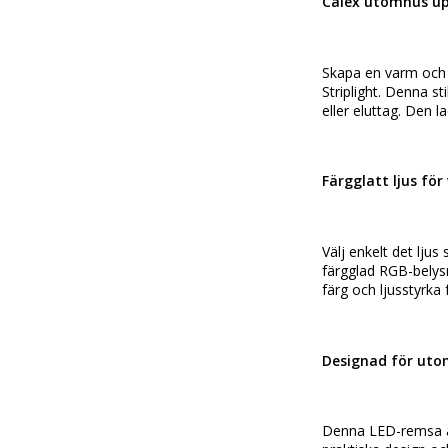
Calex utomhus upp
Skapa en varm och i
Striplight. Denna s
eller eluttag. Den 
Färgglatt ljus för
Välj enkelt det ljus
färgglad RGB-belysn
färg och ljusstyrk
Designad för ut
Denna LED-remsa är