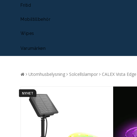
Fritid
Mobiltillbehör
Wipes
Varumärken
Utomhusbelysning
Solcellslampor
CALEX Vista Edge 
NYHET