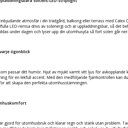
laddningsbara solcells-LED-striplight
nbjudande atmosfär i din trädgård, balkong eller terrass med Calex O
tilfulla LED-remsa drivs av solenergi och är uppladdningsbar, så det be
laddas under dagen och lyser upp din utomhusyta så fort solen går ner
 varje ögonblick
 som passar ditt humör. Njut av mjukt varmt vitt ljus för avkopplande kväl
ing för en lekfull accent. Med den medföljande fjärrkontrollen kan du
a för att skapa den perfekta utomhusstämningen.
omhuskomfort
 gjord för utomhusbruk och klarar regn och stänk utan problem. Tack