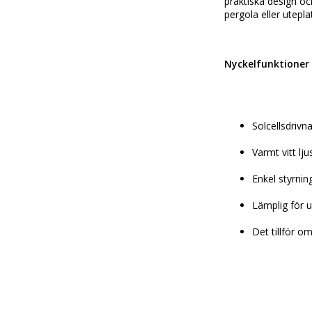
praktiska design och
pergola eller utepl
Nyckelfunktioner
Solcellsdriv
Varmt vitt lj
Enkel styrnin
Lämplig för
Det tillför o