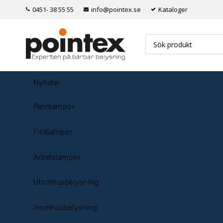
0451- 38 55 55
info@pointex.se
Kataloger
Nyheter
Pannlampor
Ficklampor
Arbetslampor
Utomhusbelysning
Inomhusbelysning