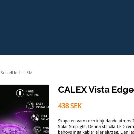
Solcell ledlist 3M
CALEX Vista Edge 
438 SEK
Skapa en varm och inbjudande atmosfär 
Solar Striplight. Denna stilfulla LED-re
behövs inga kablar eller eluttag. Den 