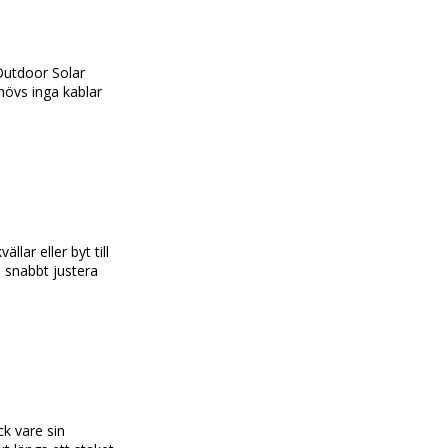
utdoor Solar 
hövs inga kablar 
.
lar eller byt till 
 snabbt justera 
 vare sin 