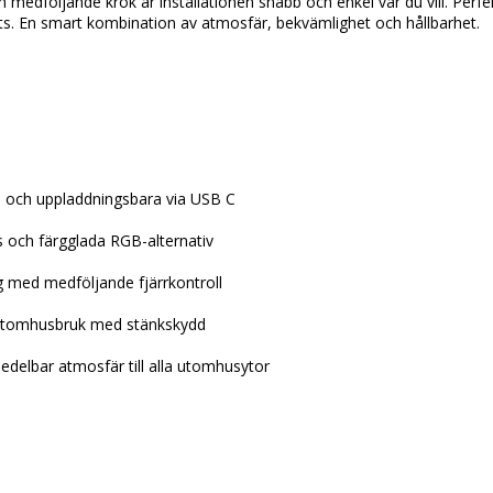
 medföljande krok är installationen snabb och enkel var du vill. Perfekt
ats. En smart kombination av atmosfär, bekvämlighet och hållbarhet.
na och uppladdningsbara via USB C
us och färgglada RGB-alternativ
g med medföljande fjärrkontroll
 utomhusbruk med stänkskydd
medelbar atmosfär till alla utomhusytor