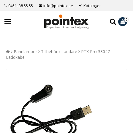
0451- 38 55 55
info@pointex.se
Kataloger
0
Pannlampor
Tillbehör
Laddare
PTX Pro 33047
Laddkabel