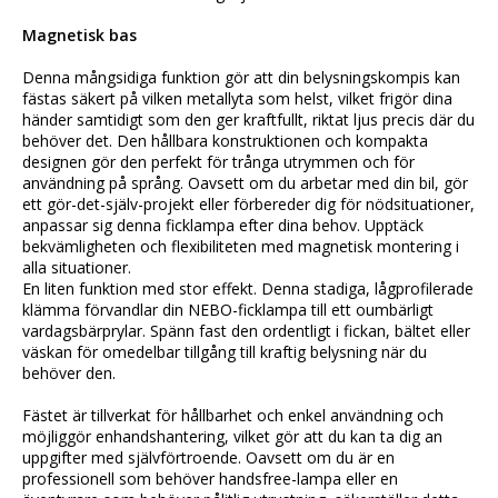
Magnetisk bas
Denna mångsidiga funktion gör att din belysningskompis kan 
fästas säkert på vilken metallyta som helst, vilket frigör dina 
händer samtidigt som den ger kraftfullt, riktat ljus precis där du 
behöver det. Den hållbara konstruktionen och kompakta 
designen gör den perfekt för trånga utrymmen och för 
användning på språng. Oavsett om du arbetar med din bil, gör 
ett gör-det-själv-projekt eller förbereder dig för nödsituationer, 
anpassar sig denna ficklampa efter dina behov. Upptäck 
bekvämligheten och flexibiliteten med magnetisk montering i 
alla situationer.
En liten funktion med stor effekt. Denna stadiga, lågprofilerade 
klämma förvandlar din NEBO-ficklampa till ett oumbärligt 
vardagsbärprylar. Spänn fast den ordentligt i fickan, bältet eller 
väskan för omedelbar tillgång till kraftig belysning när du 
behöver den.
Fästet är tillverkat för hållbarhet och enkel användning och 
möjliggör enhandshantering, vilket gör att du kan ta dig an 
uppgifter med självförtroende. Oavsett om du är en 
professionell som behöver handsfree-lampa eller en 