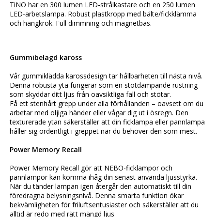
TiNO har en 300 lumen LED-strålkastare och en 250 lumen 
LED-arbetslampa. Robust plastkropp med bälte/fickklämma 
och hängkrok. Full dimmning och magnetbas.
Gummibelagd kaross
Vår gummiklädda karossdesign tar hållbarheten till nästa nivå. 
Denna robusta yta fungerar som en stötdämpande rustning 
som skyddar ditt ljus från oavsiktliga fall och stötar.
Få ett stenhårt grepp under alla förhållanden – oavsett om du 
arbetar med oljiga händer eller vågar dig ut i ösregn. Den 
texturerade ytan säkerställer att din ficklampa eller pannlampa 
håller sig ordentligt i greppet när du behöver den som mest.
Power Memory Recall
Power Memory Recall gör att NEBO-ficklampor och 
pannlampor kan komma ihåg din senast använda ljusstyrka. 
När du tänder lampan igen återgår den automatiskt till din 
föredragna belysningsnivå. Denna smarta funktion ökar 
bekvämligheten för friluftsentusiaster och säkerställer att du 
alltid är redo med rätt mängd ljus