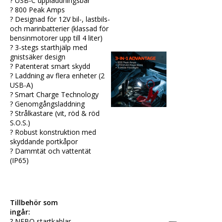
? USB-C uppladdningsbar 
? 800 Peak Amps
? Designad för 12V bil-, lastbils- 
och marinbatterier (klassad för 
bensinmotorer upp till 4 liter) 
? 3-stegs starthjälp med 
gnistsäker design
? Patenterat smart skydd 
? Laddning av flera enheter
(2 
USB-A)
? Smart Charge Technology 
? Genomgångsladdning
? Strålkastare (vit, röd & röd 
S.O.S.) 
? Robust konstruktion med 
skyddande portkåpor
? Dammtät och vattentät 
(IP65)
Tillbehör som 
ingår:
? NEBO startkablar