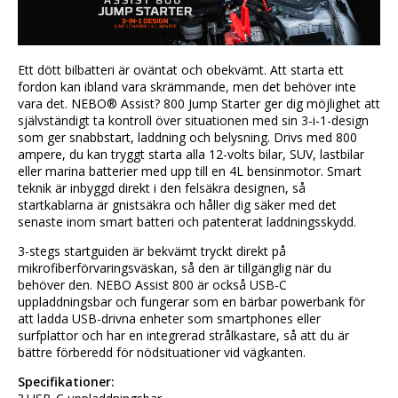
Ett dött bilbatteri är oväntat och obekvämt.
Att starta ett 
fordon kan ibland vara skrämmande, men det behöver inte 
vara det.
NEBO® Assist? 800 Jump Starter ger dig möjlighet att 
självständigt ta kontroll över situationen med sin 3-i-1-design 
som ger snabbstart, laddning och belysning.
Drivs med 800 
ampere, du kan tryggt starta alla 12-volts bilar, SUV, lastbilar 
eller marina batterier med upp till en 4L bensinmotor.
Smart 
teknik är inbyggd direkt i den felsäkra designen, så 
startkablarna är gnistsäkra och håller dig säker med det 
senaste inom smart batteri och patenterat laddningsskydd.
3-stegs startguiden är bekvämt tryckt direkt på 
mikrofiberförvaringsväskan, så den är tillgänglig när du 
behöver den.
NEBO Assist 800 är också USB-C 
uppladdningsbar och fungerar som en bärbar powerbank för 
att ladda USB-drivna enheter som smartphones eller 
surfplattor och har en integrerad strålkastare, så att du är 
bättre förberedd för nödsituationer vid vägkanten.
Specifikationer: 