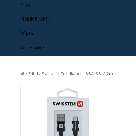
Fritid
Mobiltillbehör
Wipes
Varumärken
Fritid
Swissten Textilkabel USB/USB-C 2m