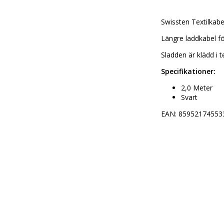
Swissten Textilkab
Längre laddkabel f
Sladden är klädd i te
Specifikationer:
2,0 Meter
Svart
EAN: 85952174553