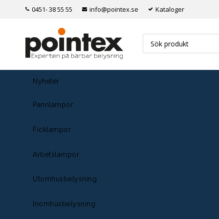
0451- 38 55 55
info@pointex.se
Kataloger
Nyheter
Pannlampor
Ficklampor
Arbetslampor
Utomhusbelysning
Inomhusbelysning