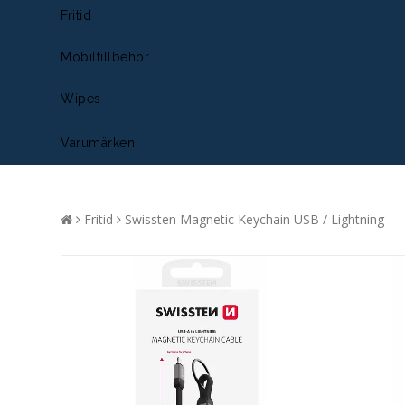
Fritid
Mobiltillbehör
Wipes
Varumärken
Fritid
Swissten Magnetic Keychain USB / Lightning