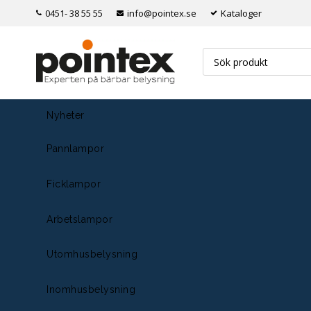
0451- 38 55 55
info@pointex.se
Kataloger
Nyheter
Pannlampor
Ficklampor
Arbetslampor
Utomhusbelysning
Inomhusbelysning