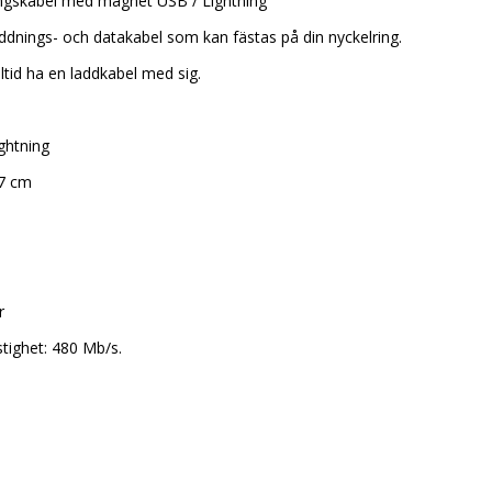
ngskabel med magnet USB / Lightning
addnings- och datakabel som kan fästas på din nyckelring.
alltid ha en laddkabel med sig.
ghtning
,7 cm
r
tighet: 480 Mb/s.