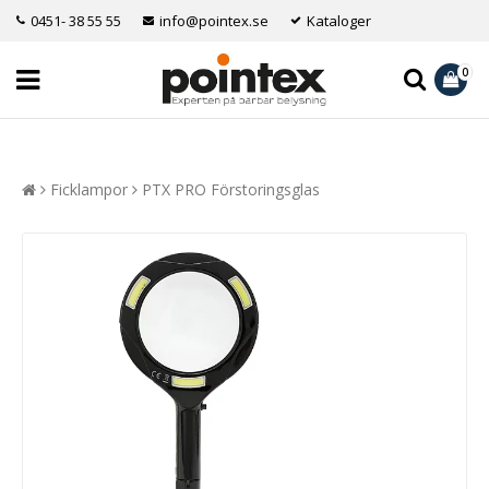
0451- 38 55 55
info@pointex.se
Kataloger
0
Ficklampor
PTX PRO Förstoringsglas