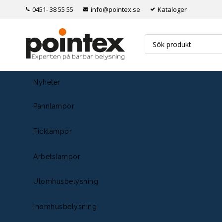
0451- 38 55 55
info@pointex.se
Kataloger
Nyheter
Pannlampor
Ficklampor
Arbetslampor
Utomhusbelysning
Inomhusbelysning