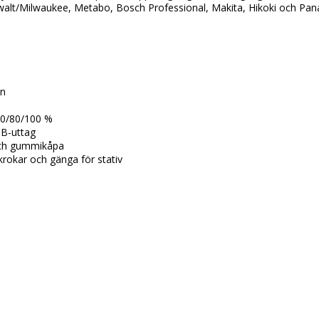
en
/60/80/100 %
SB-uttag
och gummikåpa
okar och gänga för stativ